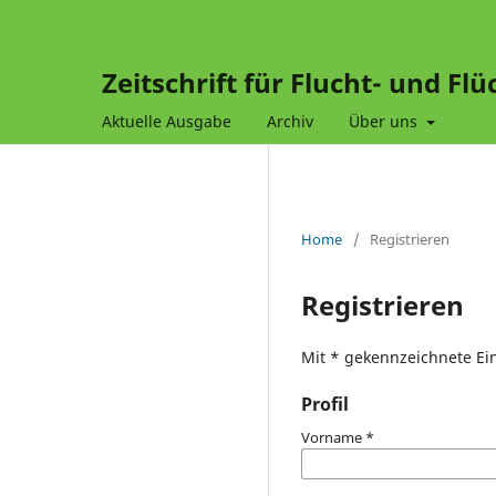
Zeitschrift für Flucht- und Fl
Aktuelle Ausgabe
Archiv
Über uns
Home
/
Registrieren
Registrieren
Mit * gekennzeichnete Ein
Profil
Vorname
*